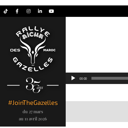
Tiktok
Facebook
Instagram
LinkedIn
YouTube
Lecteur
00:00
audio
#JoinTheGazelles
du 27 mars
au 11 avril 2026