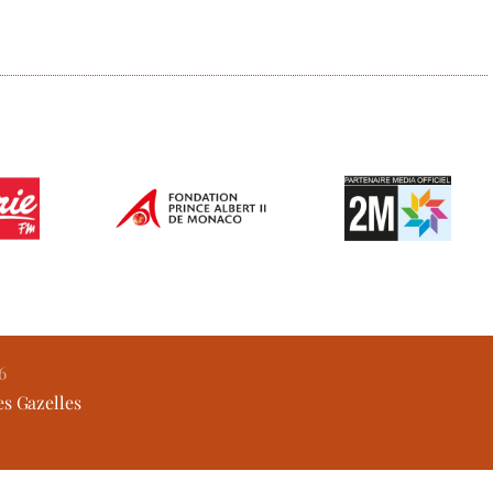
6
es Gazelles