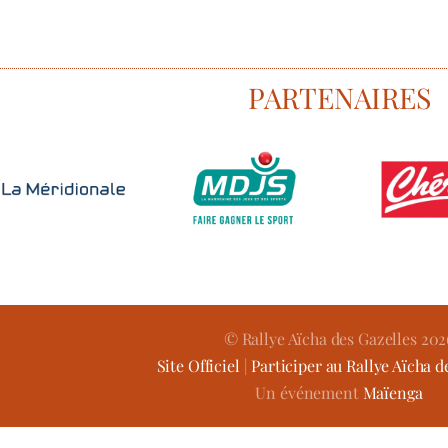
PARTENAIRES
© Rallye Aïcha des Gazelles 202
Site Officiel
|
Participer au Rallye Aïcha d
Un événement
Maïenga