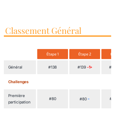
Classement Général
Étape 1
Étape 2
Ét
Général
#138
#139
-1
#1
Challenges
Première
-
#80
#7
#80
participation