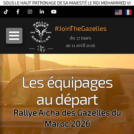
SOUS LE HAUT PATRONAGE DE SA MAJESTÉ LE ROI MOHAMMED VI
Tiktok
Facebook
Instagram
LinkedIn
YouTube
#JoinTheGazelles
du 27 mars
au 11 avril 2026
Les équipages
au départ
Rallye Aïcha des Gazelles du
Maroc 2026