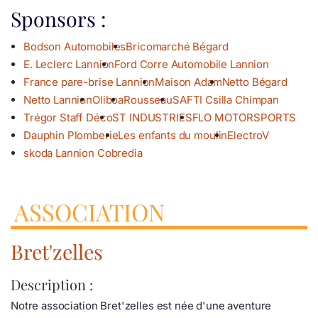
Sponsors :
Bodson Automobiles
Bricomarché Bégard
E. Leclerc Lannion
Ford Corre Automobile Lannion
France pare-brise Lannion
Maison Adam
Netto Bégard
Netto Lannion
Oliboa
Rousseau
SAFTI Csilla Chimpan
Trégor Staff Déco
ST INDUSTRIES
FLO MOTORSPORTS
Dauphin Plomberie
Les enfants du moulin
ElectroV
skoda Lannion Cobredia
ASSOCIATION
Bret'zelles
Description :
Notre association Bret'zelles est née d'une aventure