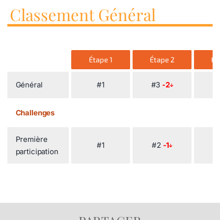
Classement Général
Étape 1
Étape 2
Ét
Général
#1
#3
-2
#
Challenges
Première
#1
#2
-1
#
participation