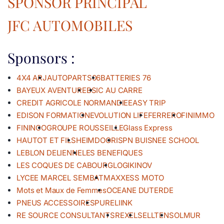
SPONSOR PRINCIPAL
JFC AUTOMOBILES
Sponsors :
4X4 ARJ
AUTOPARTS06
BATTERIES 76
BAYEUX AVENTURE
BSI
C AU CARRE
CREDIT AGRICOLE NORMANDIE
EASY TRIP
EDISON FORMATION
EVOLUTION LIFE
FERRERO
FINIMMO
FININCO
GROUPE ROUSSEILLE
Glass Express
HAUTOT ET FILS
HEIMDOOR
ISPN BUISNEE SCHOOL
LEBLON DELIENNE
LES BENEFIQUES
LES COQUES DE CABOURG
LOGIKINOV
LYCEE MARCEL SEMBAT
MAXXESS MOTO
Mots et Maux de Femmes
OCEANE DUTERDE
PNEUS ACCESSOIRES
PURELIINK
RE SOURCE CONSULTANTS
REXEL
SELLTEN
SOLMUR