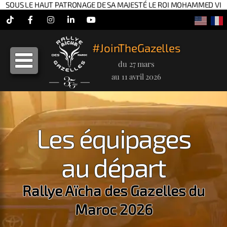
SOUS LE HAUT PATRONAGE DE SA MAJESTÉ LE ROI MOHAMMED VI
Tiktok
Facebook
Instagram
LinkedIn
YouTube
#JoinTheGazelles
du 27 mars
au 11 avril 2026
Les équipages
au départ
Rallye Aïcha des Gazelles du
Maroc 2026