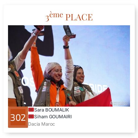
ème
3
PLACE
Sara BOUMALIK
302
Siham GOUMAIRI
Dacia Maroc