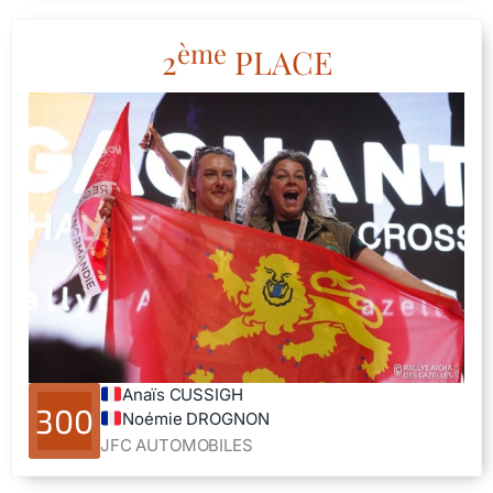
ème
2
PLACE
Anaïs CUSSIGH
300
Noémie DROGNON
JFC AUTOMOBILES