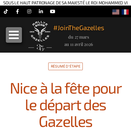
SOUS LE HAUT PATRONAGE DE SA MAJESTÉ LE ROI MOHAMMED VI
Tiktok
Facebook
Instagram
LinkedIn
YouTube
#JoinTheGazelles
du 27 mars
au 11 avril 2026
RÉSUMÉ D'ÉTAPE
Nice à la fête pour
le départ des
Gazelles