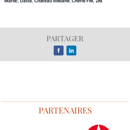
Maroc
,
Dacia
,
Château Roslane
,
Chérie FM
,
2M
.
PARTAGER
Facebook
LinkedIn
PARTENAIRES