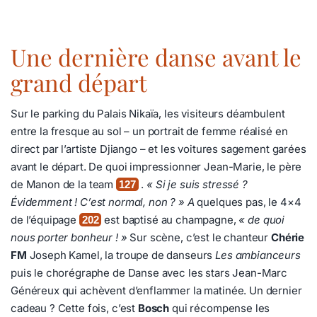
Une dernière danse avant le
grand départ
Sur le parking du Palais Nikaïa, les visiteurs déambulent
entre la fresque au sol – un portrait de femme réalisé en
direct par l’artiste Djiango – et les voitures sagement garées
avant le départ. De quoi impressionner Jean-Marie, le père
de Manon de la team
.
« Si je suis stressé ?
127
Évidemment ! C’est normal, non ? » A
quelques pas, le 4×4
de l’équipage
est baptisé au champagne,
« de quoi
202
nous porter bonheur ! »
Sur scène, c’est le chanteur
Chérie
FM
Joseph Kamel, la troupe de danseurs
Les ambianceurs
puis le chorégraphe de Danse avec les stars Jean-Marc
Généreux qui achèvent d’enflammer la matinée. Un dernier
cadeau ? Cette fois, c’est
Bosch
qui récompense les