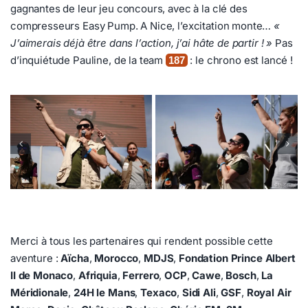
gagnantes de leur jeu concours, avec à la clé des
compresseurs Easy Pump. A Nice, l’excitation monte…
«
J’aimerais déjà être dans l’action, j’ai hâte de partir ! »
Pas
d’inquiétude Pauline, de la team
: le chrono est lancé !
187
Merci à tous les partenaires qui rendent possible cette
aventure :
Aïcha
,
Morocco
,
MDJS
,
Fondation Prince Albert
II de Monaco
,
Afriquia
,
Ferrero
,
OCP
,
Cawe
,
Bosch
,
La
Méridionale
,
24H le Mans
,
Texaco
,
Sidi Ali
,
GSF
,
Royal Air